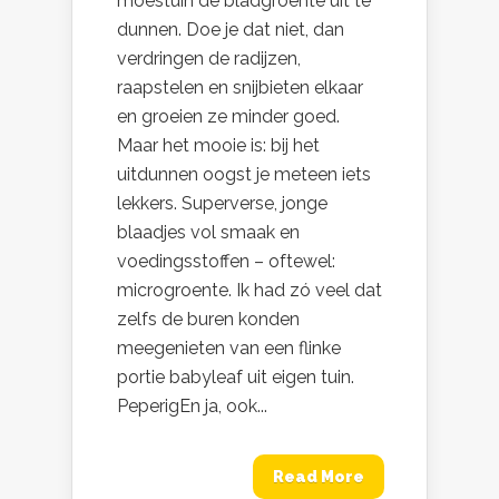
moestuin de bladgroente uit te
dunnen. Doe je dat niet, dan
verdringen de radijzen,
raapstelen en snijbieten elkaar
en groeien ze minder goed.
Maar het mooie is: bij het
uitdunnen oogst je meteen iets
lekkers. Superverse, jonge
blaadjes vol smaak en
voedingsstoffen – oftewel:
microgroente. Ik had zó veel dat
zelfs de buren konden
meegenieten van een flinke
portie babyleaf uit eigen tuin.
PeperigEn ja, ook...
Read More