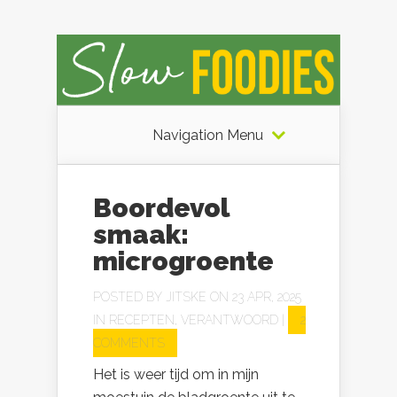
Navigation Menu
Boordevol
smaak:
microgroente
POSTED BY
JITSKE
ON 23 APR, 2025
IN
RECEPTEN
,
VERANTWOORD
|
2
COMMENTS
Het is weer tijd om in mijn