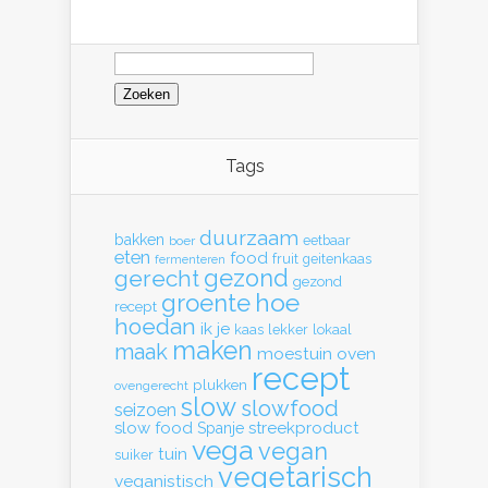
Zoeken
naar:
Tags
duurzaam
bakken
eetbaar
boer
eten
food
fruit
geitenkaas
fermenteren
gerecht
gezond
gezond
hoe
groente
recept
hoedan
ik
je
kaas
lekker
lokaal
maken
maak
moestuin
oven
recept
plukken
ovengerecht
slow
slowfood
seizoen
slow food
streekproduct
Spanje
vega
vegan
tuin
suiker
vegetarisch
veganistisch