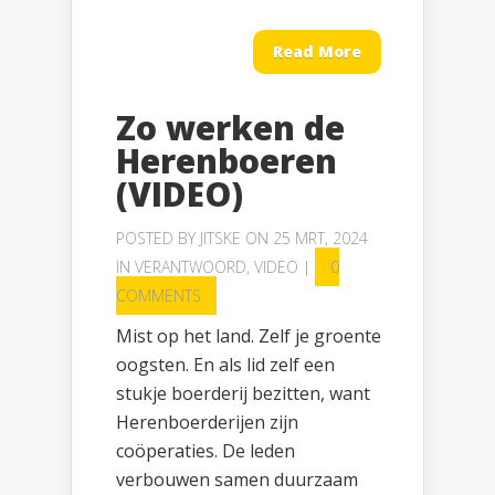
Read More
Zo werken de
Herenboeren
(VIDEO)
POSTED BY
JITSKE
ON 25 MRT, 2024
IN
VERANTWOORD
,
VIDEO
|
0
COMMENTS
Mist op het land. Zelf je groente
oogsten. En als lid zelf een
stukje boerderij bezitten, want
Herenboerderijen zijn
coöperaties. De leden
verbouwen samen duurzaam