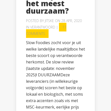
het meest
duurzaam?
POSTED BY
JITSKE
ON 28 APR, 2020
IN
VERANTWOORD
|
11
COMMENTS
Slow Foodies zocht voor je uit
welke landelijke maaltijdbox het
beste scoort op verantwoorde
herkomst. De slow review
(laatste update: november
2025)! DUURZAAMDeze
leveranciers (in willekeurige
volgorde) scoren het beste op
lokaal en biologisch, met soms
extra accenten zoals vis met
MSC-keurmerk, eerlijke prijs