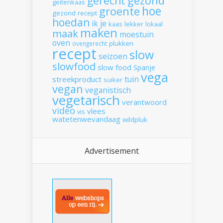
gerecht
gezond
geitenkaas
hoe
groente
gezond recept
hoedan
ik
je
kaas
lekker
lokaal
maken
maak
moestuin
oven
plukken
ovengerecht
recept
slow
seizoen
slowfood
slow food
Spanje
vega
tuin
streekproduct
suiker
vegan
veganistisch
vegetarisch
verantwoord
video
vlees
vis
watetenwevandaag
wildpluk
Advertisement