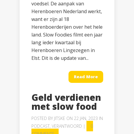
voedsel. De aanpak van
Herenboeren Nederland werkt,
want er zijn al 18
Herenboerderijen over het hele
land. Slow Foodies filmt een jaar
lang ieder kwartaal bij
Herenboeren Lingezegen in
Elst. Dit is de update van...
Read More
Geld verdienen
met slow food
POSTED BY
JITSKE
ON 22 JAN, 2023 IN
PODCAST
,
VERANTWOORD
|
0
COMMENTS