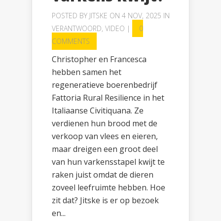
POSTED BY
JITSKE
ON 4 NOV, 2025 IN
VERANTWOORD
,
VIDEO
|
0
COMMENTS
Christopher en Francesca
hebben samen het
regeneratieve boerenbedrijf
Fattoria Rural Resilience in het
Italiaanse Civitiquana. Ze
verdienen hun brood met de
verkoop van vlees en eieren,
maar dreigen een groot deel
van hun varkensstapel kwijt te
raken juist omdat de dieren
zoveel leefruimte hebben. Hoe
zit dat? Jitske is er op bezoek
en...