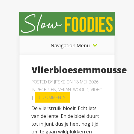
Navigation Menu
Vlierbloesemmousse
POSTED BY
JITSKE
ON 18 MEI, 2026
IN
RECEPTEN
,
VERANTWOORD
,
VIDEO
|
0 COMMENTS
De vlierstruik bloeit! Echt iets
van de lente. En de bloei duurt
tot in juni, dus je hebt nog tijd
om te gaan wildplukken en