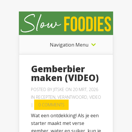
Navigation Menu
Gemberbier
maken (VIDEO)
POSTED BY
JITSKE
ON 20 MRT, 2026
IN
RECEPTEN
,
VERANTWOORD
,
VIDEO
|
0 COMMENTS
Wat een ontdekking! Als je een
starter maakt met verse
gember, water en suiker, kun je