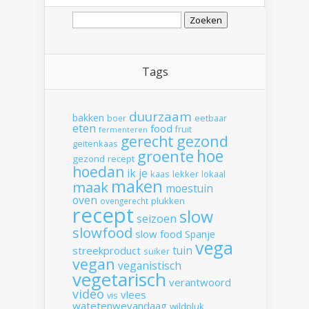
Zoeken
naar:
Tags
duurzaam
bakken
boer
eetbaar
eten
food
fruit
fermenteren
gerecht
gezond
geitenkaas
hoe
groente
gezond recept
hoedan
ik
je
kaas
lekker
lokaal
maken
maak
moestuin
oven
plukken
ovengerecht
recept
slow
seizoen
slowfood
slow food
Spanje
vega
tuin
streekproduct
suiker
vegan
veganistisch
vegetarisch
verantwoord
video
vlees
vis
watetenwevandaag
wildpluk