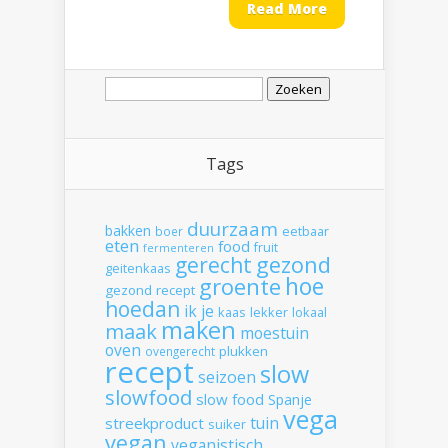
Read More
Zoeken
naar:
Tags
duurzaam
bakken
boer
eetbaar
eten
food
fruit
fermenteren
gerecht
gezond
geitenkaas
hoe
groente
gezond recept
hoedan
ik
je
kaas
lekker
lokaal
maken
maak
moestuin
oven
plukken
ovengerecht
recept
slow
seizoen
slowfood
slow food
Spanje
vega
tuin
streekproduct
suiker
vegan
veganistisch