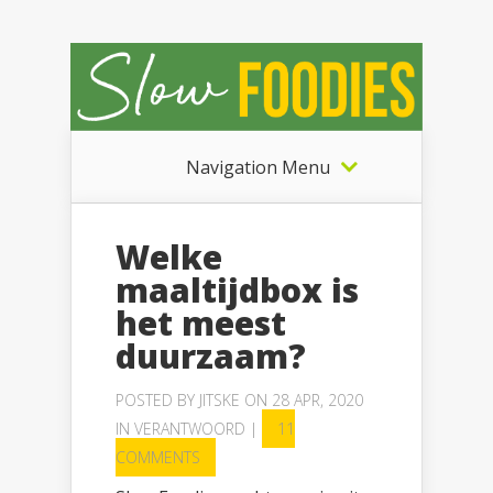
Navigation Menu
Welke
maaltijdbox is
het meest
duurzaam?
POSTED BY
JITSKE
ON 28 APR, 2020
IN
VERANTWOORD
|
11
COMMENTS