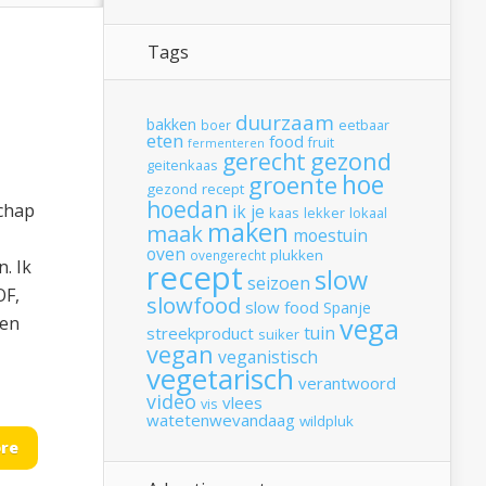
Tags
duurzaam
bakken
boer
eetbaar
eten
food
fruit
fermenteren
gerecht
gezond
geitenkaas
hoe
groente
gezond recept
hoedan
chap
ik
je
kaas
lekker
lokaal
maken
maak
moestuin
oven
plukken
ovengerecht
. Ik
recept
slow
seizoen
OF,
slowfood
slow food
Spanje
vega
jen
tuin
streekproduct
suiker
vegan
veganistisch
vegetarisch
verantwoord
video
vlees
vis
watetenwevandaag
wildpluk
re