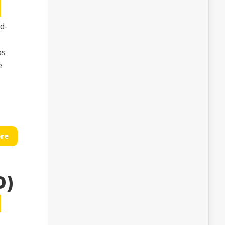
d-
as
e
re
O)