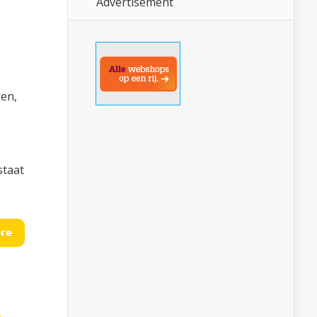
Advertisement
ren,
e
staat
re