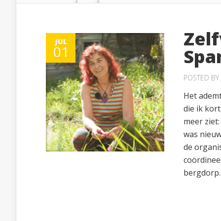
Zel
JUL
01
Spa
POSTED BY
Het ademt
die ik kor
meer ziet:
was nieuw
de organis
coördineer
bergdorp..