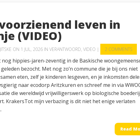
fvoorzienend leven in
nje (VIDEO)
JITSKE
ON 1 JUL, 2026 IN
VERANTWOORD
,
VIDEO
|
2 COMMENTS
 nog hippies-jaren-zeventig in de Baskische woongemeens
t geleden bezocht. Met nog zo’n commune die je bij ons niet
 samen eten, zelf je kinderen lesgeven, en je inkomsten delen
sgierig naar ecodorp Aritzkuren en schreef me in via WWO
atie die wereldwijd vrijwilligerswerk op biologische boederi
t. KrakersTot mijn verbazing is dit niet het enige verlaten
.
Read Mo