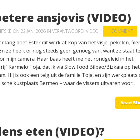
betere ansjovis (VIDEO)
JITSKE
ON 22 JAN, 2026 IN
VERANTWOORD
,
VIDEO
|
1 COMMENT
ar lang doet Ester dit werk al: kop van het visje, pekelen, file
En ze heeft er nog steeds geen genoeg van, want ze staat t
oor mijn camera. Haar baas heeft me net rondgeleid in het
rijf Karmelo Toja, dat ik via Slow Food Bilbao/Bizkaia op het
. Hij is ook een telg uit de familie Toja, en zijn werkplaats 
ische kustplaats Bermeo – waar de vissers uitvaren voor...
Read Mo
lens eten (VIDEO)?