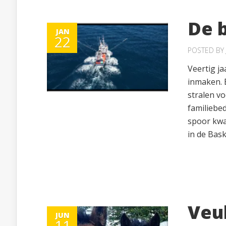
De 
JAN
22
POSTED BY
Veertig ja
inmaken. 
stralen v
familiebed
spoor kwam
in de Bask
Veu
JUN
11