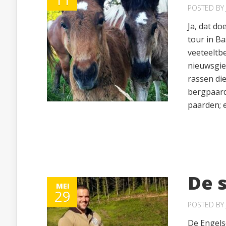
POSTED BY
Ja, dat do
tour in B
veeteeltb
nieuwsgie
rassen di
bergpaard
paarden; e
De 
MEI
29
POSTED BY
De Engels