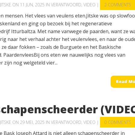
JITSKE
ON 11 JUN, 2025 IN
VERANTWOORD
,
VIDEO
|
2 COMMENTS
en mensen. Het vlees van veulens eten.Jitske was op slowfoo
askenland en ging op bezoek bij het regeneratieve
edrijf Itturbaltza. Met name vanwege de paarden, want ze w
rig naar het verhaal achter het veulenvlees, en naar de oud
e ze daar fokken – zoals de Burguete en het Baskische
. PaardenvleesBij ons eten we nauwelijks nog vlees van
r zijn nog welgeteld vier...
Read Mo
schapenscheerder (VIDE
JITSKE
ON 29 MEI, 2025 IN
VERANTWOORD
,
VIDEO
|
0 COMMENTS
e Bask Joseph Attard is niet alleen schapenscheerder in