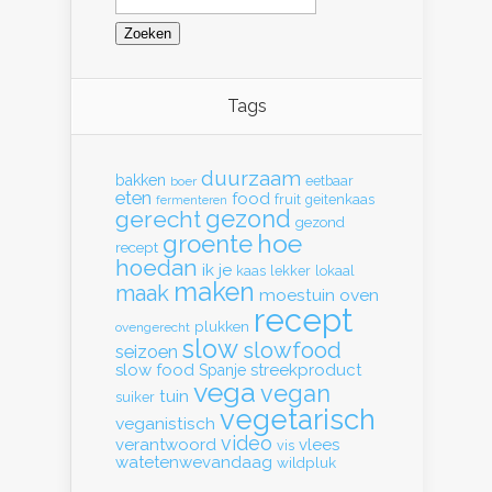
naar:
Tags
duurzaam
bakken
eetbaar
boer
eten
food
fruit
geitenkaas
fermenteren
gerecht
gezond
gezond
hoe
groente
recept
hoedan
ik
je
kaas
lekker
lokaal
maken
maak
moestuin
oven
recept
plukken
ovengerecht
slow
slowfood
seizoen
slow food
streekproduct
Spanje
vega
vegan
tuin
suiker
vegetarisch
veganistisch
video
verantwoord
vlees
vis
watetenwevandaag
wildpluk