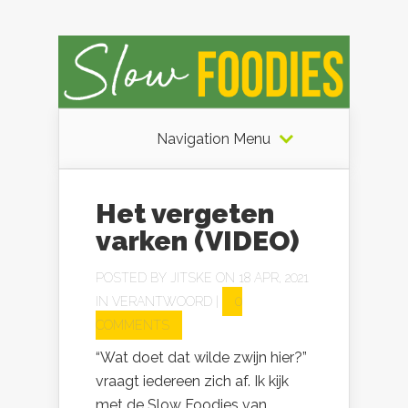
Navigation Menu
Het vergeten
varken (VIDEO)
POSTED BY
JITSKE
ON 18 APR, 2021
IN
VERANTWOORD
|
0
COMMENTS
“Wat doet dat wilde zwijn hier?”
vraagt iedereen zich af. Ik kijk
met de Slow Foodies van