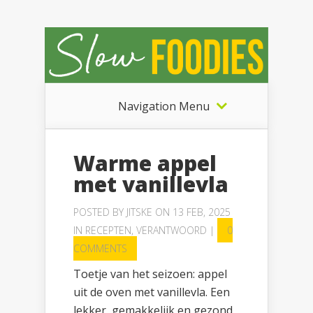
Navigation Menu
Warme appel
met vanillevla
POSTED BY
JITSKE
ON 13 FEB, 2025
IN
RECEPTEN
,
VERANTWOORD
|
0
COMMENTS
Toetje van het seizoen: appel
uit de oven met vanillevla. Een
lekker, gemakkelijk en gezond