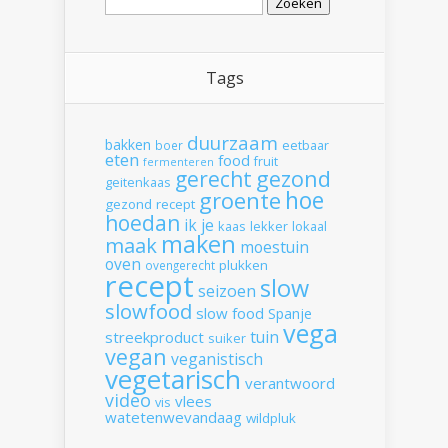
naar:
Tags
duurzaam
bakken
boer
eetbaar
eten
food
fruit
fermenteren
gerecht
gezond
geitenkaas
hoe
groente
gezond recept
hoedan
ik
je
kaas
lekker
lokaal
maken
maak
moestuin
oven
plukken
ovengerecht
recept
slow
seizoen
slowfood
slow food
Spanje
vega
tuin
streekproduct
suiker
vegan
veganistisch
vegetarisch
verantwoord
video
vlees
vis
watetenwevandaag
wildpluk