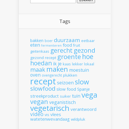
naar:
Tags
duurzaam
bakken
boer
eetbaar
eten
food
fruit
fermenteren
gerecht
gezond
geitenkaas
hoe
groente
gezond recept
hoedan
ik
je
kaas
lekker
lokaal
maken
maak
moestuin
oven
plukken
ovengerecht
recept
slow
seizoen
slowfood
slow food
Spanje
vega
tuin
streekproduct
suiker
vegan
veganistisch
vegetarisch
verantwoord
video
vlees
vis
watetenwevandaag
wildpluk