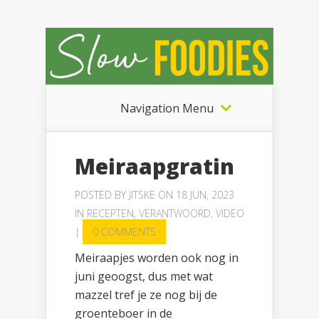
Navigation Menu
Meiraapgratin
POSTED BY
JITSKE
ON 18 JUN, 2023
IN
RECEPTEN
,
VERANTWOORD
,
VIDEO
|
0 COMMENTS
Meiraapjes worden ook nog in
juni geoogst, dus met wat
mazzel tref je ze nog bij de
groenteboer in de