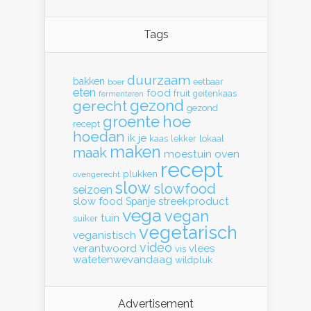
Tags
duurzaam
bakken
eetbaar
boer
eten
food
fruit
geitenkaas
fermenteren
gerecht
gezond
gezond
hoe
groente
recept
hoedan
ik
je
kaas
lekker
lokaal
maken
maak
moestuin
oven
recept
plukken
ovengerecht
slow
slowfood
seizoen
slow food
streekproduct
Spanje
vega
vegan
tuin
suiker
vegetarisch
veganistisch
video
verantwoord
vlees
vis
watetenwevandaag
wildpluk
Advertisement