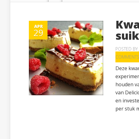
Kwa
APR
29
sui
POSTED BY
COMMENT
Deze kwark
experiment
houden va
van Delici
en investe
per stuk m