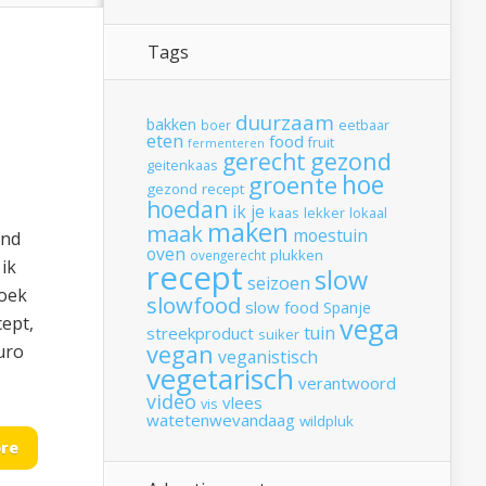
Tags
duurzaam
bakken
boer
eetbaar
eten
food
fruit
fermenteren
gerecht
gezond
geitenkaas
hoe
groente
gezond recept
hoedan
ik
je
kaas
lekker
lokaal
maken
maak
moestuin
end
oven
plukken
ovengerecht
 ik
recept
slow
seizoen
boek
slowfood
slow food
Spanje
vega
cept,
tuin
streekproduct
suiker
vegan
uro
veganistisch
vegetarisch
verantwoord
video
vlees
vis
watetenwevandaag
wildpluk
re