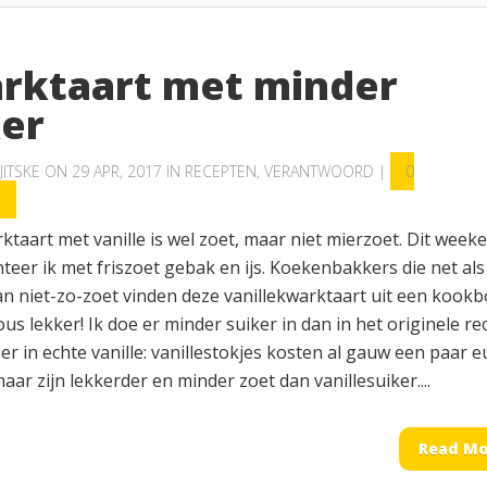
rktaart met minder
ker
JITSKE
ON 29 APR, 2017 IN
RECEPTEN
,
VERANTWOORD
|
0
S
taart met vanille is wel zoet, maar niet mierzoet. Dit week
eer ik met friszoet gebak en ijs. Koekenbakkers die net als
n niet-zo-zoet vinden deze vanillekwarktaart uit een kook
ous lekker! Ik doe er minder suiker in dan in het originele re
er in echte vanille: vanillestokjes kosten al gauw een paar e
aar zijn lekkerder en minder zoet dan vanillesuiker....
Read Mo