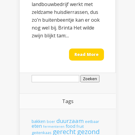
landbouwbedrijf werkt met
zeldzame huisdierrassen, dus
zo’n buitenbeentje kan er ook
nog wel bij. Brinta Het wilde
zwijn blijkt tam:...
Read More
Zoeken
naar:
Tags
duurzaam
bakken
boer
eetbaar
eten
food
fruit
fermenteren
gerecht
gezond
geitenkaas