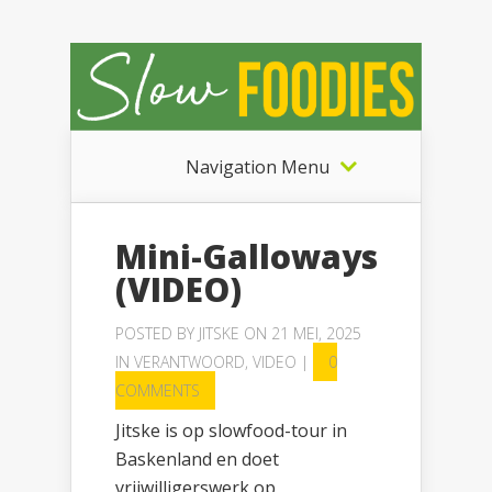
Navigation Menu
Mini-Galloways
(VIDEO)
POSTED BY
JITSKE
ON 21 MEI, 2025
IN
VERANTWOORD
,
VIDEO
|
0
COMMENTS
Jitske is op slowfood-tour in
Baskenland en doet
vrijwilligerswerk op