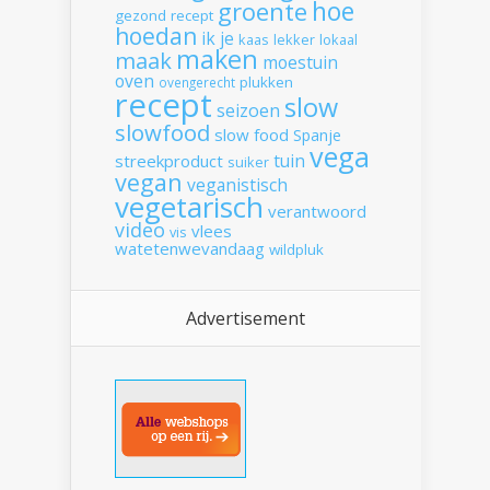
hoe
groente
gezond recept
hoedan
ik
je
kaas
lekker
lokaal
maken
maak
moestuin
oven
plukken
ovengerecht
recept
slow
seizoen
slowfood
slow food
Spanje
vega
tuin
streekproduct
suiker
vegan
veganistisch
vegetarisch
verantwoord
video
vlees
vis
watetenwevandaag
wildpluk
Advertisement