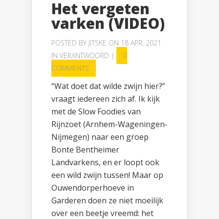
Het vergeten
varken (VIDEO)
POSTED BY
JITSKE
ON 18 APR, 2021
IN
VERANTWOORD
|
0
COMMENTS
“Wat doet dat wilde zwijn hier?”
vraagt iedereen zich af. Ik kijk
met de Slow Foodies van
Rijnzoet (Arnhem-Wageningen-
Nijmegen) naar een groep
Bonte Bentheimer
Landvarkens, en er loopt ook
een wild zwijn tussen! Maar op
Ouwendorperhoeve in
Garderen doen ze niet moeilijk
over een beetje vreemd: het