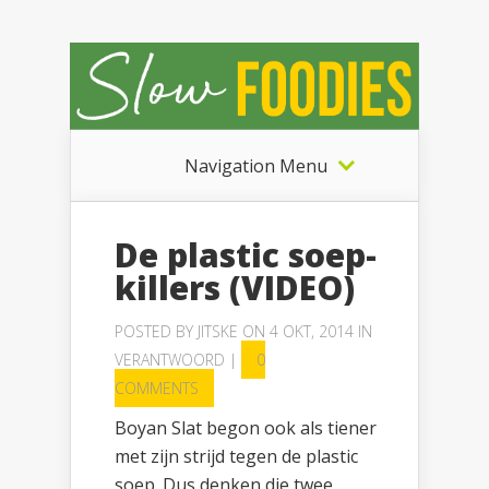
Navigation Menu
De plastic soep-
killers (VIDEO)
POSTED BY
JITSKE
ON 4 OKT, 2014 IN
VERANTWOORD
|
0
COMMENTS
Boyan Slat begon ook als tiener
met zijn strijd tegen de plastic
soep. Dus denken die twee