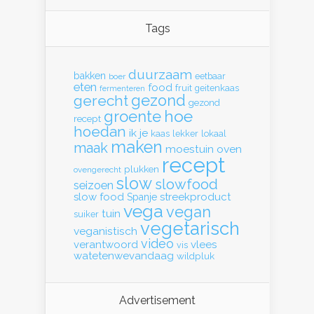
Tags
duurzaam
bakken
eetbaar
boer
eten
food
fruit
geitenkaas
fermenteren
gerecht
gezond
gezond
hoe
groente
recept
hoedan
ik
je
kaas
lekker
lokaal
maken
maak
moestuin
oven
recept
plukken
ovengerecht
slow
slowfood
seizoen
slow food
streekproduct
Spanje
vega
vegan
tuin
suiker
vegetarisch
veganistisch
video
verantwoord
vlees
vis
watetenwevandaag
wildpluk
Advertisement