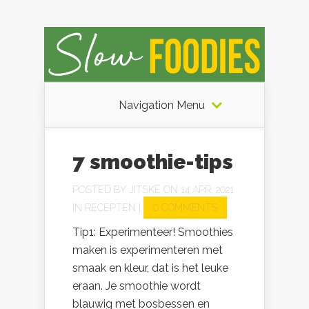
Navigation Menu
7 smoothie-tips
POSTED BY
JITSKE
ON 14 APR, 2021
IN
RECEPTEN
|
0 COMMENTS
Tip1: Experimenteer! Smoothies
maken is experimenteren met
smaak en kleur, dat is het leuke
eraan. Je smoothie wordt
blauwig met bosbessen en