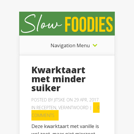
Navigation Menu
Kwarktaart
met minder
suiker
POSTED BY
JITSKE
ON 29 APR, 2017
IN
RECEPTEN
,
VERANTWOORD
|
0
COMMENTS
Deze kwarktaart met vanille is