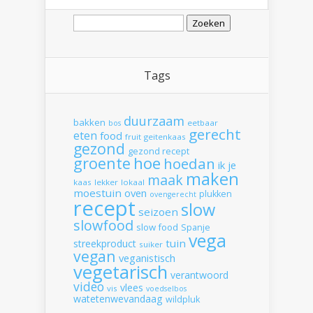
Zoeken
naar:
Tags
duurzaam
bakken
eetbaar
bos
gerecht
eten
food
fruit
geitenkaas
gezond
gezond recept
hoe
groente
hoedan
ik
je
maken
maak
kaas
lekker
lokaal
moestuin
oven
plukken
ovengerecht
recept
slow
seizoen
slowfood
slow food
Spanje
vega
tuin
streekproduct
suiker
vegan
veganistisch
vegetarisch
verantwoord
video
vlees
vis
voedselbos
watetenwevandaag
wildpluk