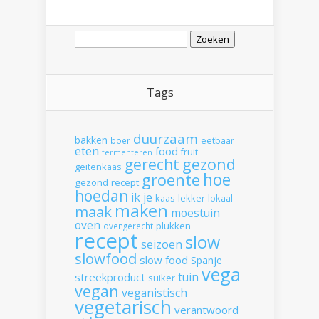
Zoeken
naar:
Tags
duurzaam
bakken
boer
eetbaar
eten
food
fruit
fermenteren
gerecht
gezond
geitenkaas
hoe
groente
gezond recept
hoedan
ik
je
kaas
lekker
lokaal
maken
maak
moestuin
oven
plukken
ovengerecht
recept
slow
seizoen
slowfood
slow food
Spanje
vega
tuin
streekproduct
suiker
vegan
veganistisch
vegetarisch
verantwoord