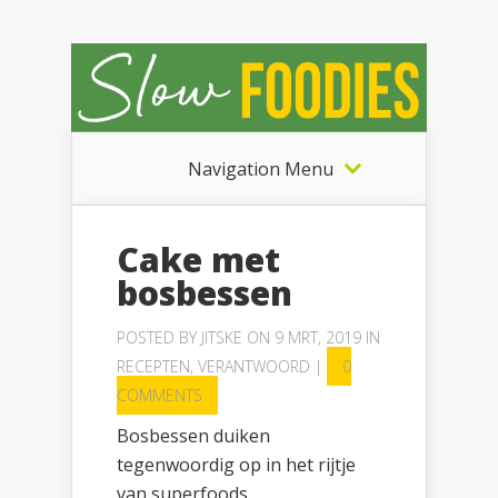
Navigation Menu
Cake met
bosbessen
POSTED BY
JITSKE
ON 9 MRT, 2019 IN
RECEPTEN
,
VERANTWOORD
|
0
COMMENTS
Bosbessen duiken
tegenwoordig op in het rijtje
van superfoods,