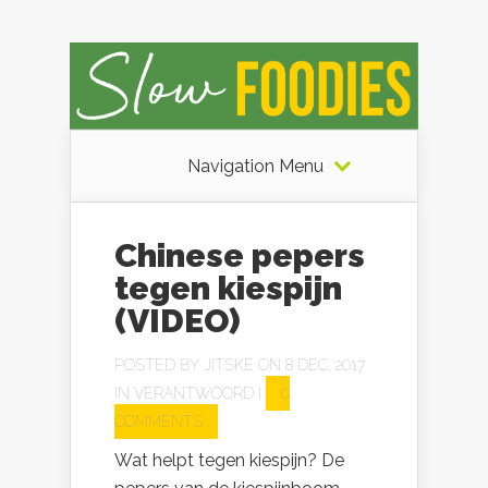
Navigation Menu
Chinese pepers
tegen kiespijn
(VIDEO)
POSTED BY
JITSKE
ON 8 DEC, 2017
IN
VERANTWOORD
|
0
COMMENTS
Wat helpt tegen kiespijn? De