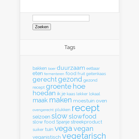
Zoeken
naar:
Tags
duurzaam
bakken
eetbaar
boer
eten
food
fruit
geitenkaas
fermenteren
gerecht
gezond
gezond
hoe
groente
recept
hoedan
ik
je
kaas
lekker
lokaal
maken
maak
moestuin
oven
recept
plukken
ovengerecht
slow
slowfood
seizoen
slow food
streekproduct
Spanje
vega
vegan
tuin
suiker
vegetarisch
veganistisch