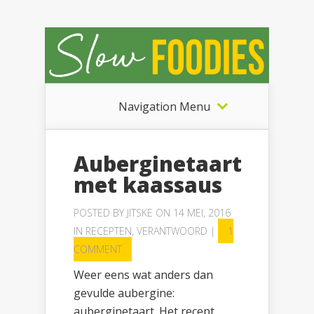
Navigation Menu
Auberginetaart
met kaassaus
POSTED BY
JITSKE
ON 14 MEI, 2016
IN
RECEPTEN
,
VERANTWOORD
|
1
COMMENT
Weer eens wat anders dan
gevulde aubergine:
auberginetaart. Het recept