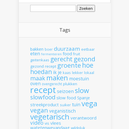
Zoeken
naar:
Tags
duurzaam
bakken
boer
eetbaar
eten
food
fruit
fermenteren
gerecht
gezond
geitenkaas
hoe
groente
gezond recept
hoedan
ik
je
kaas
lekker
lokaal
maken
maak
moestuin
oven
plukken
ovengerecht
recept
slow
seizoen
slowfood
slow food
Spanje
vega
tuin
streekproduct
suiker
vegan
veganistisch
vegetarisch
verantwoord
video
vlees
vis
watetenwevandaag
wildpluk