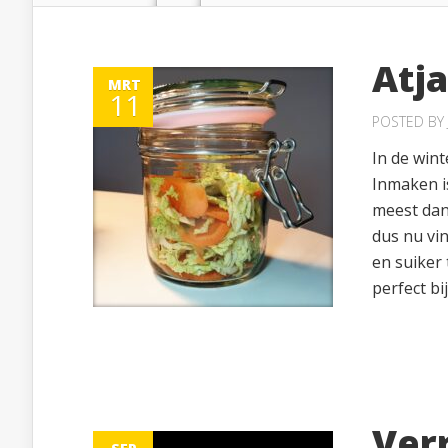
Atj
MRT
11
POSTED BY
In de win
Inmaken i
meest dan
dus nu vin
en suiker 
perfect bi
Ver