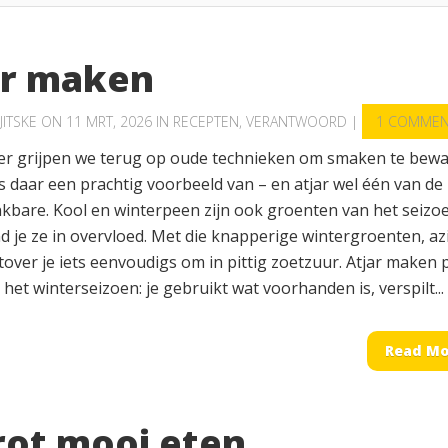
ar maken
JITSKE
ON 11 MRT, 2026 IN
RECEPTEN
,
VERANTWOORD
|
1 COMMEN
ter grijpen we terug op oude technieken om smaken te bewa
s daar een prachtig voorbeeld van – en atjar wel één van de
kbare. Kool en winterpeen zijn ook groenten van het seizo
d je ze in overvloed. Met die knapperige wintergroenten, az
tover je iets eenvoudigs om in pittig zoetzuur. Atjar maken 
j het winterseizoen: je gebruikt wat voorhanden is, verspilt...
Read Mo
rot mooi eten