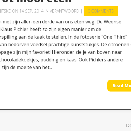
JITSKE
ON 14 SEP, 2014 IN
VERANTWOORD
|
0 COMMENTS
 met zijn allen een derde van ons eten weg. De Weense
Klaus Pichler heeft zo zijn eigen manier om de
spilling aan de kaak te stellen. In de fotoserie “One Third”
 van bedorven voedsel prachtige kunststukjes. De citroenen
age zijn mijn favoriet! Hieronder zie je van boven naar
chocoladekoekjes, pudding en kaas. Ook Pichlers andere
 zijn de moeite van het...
Read Mo
D