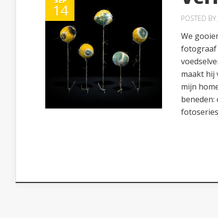
SEP
14
POSTED BY
We gooien
fotograaf 
voedselver
maakt hij
mijn homep
beneden: 
fotoseries