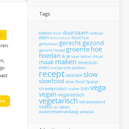
Tags
duurzaam
bakken
boer
eetbaar
T
eten
food
fruit
fermenteren
gerecht
gezond
geitenkaas
ren.
hoe
groente
gezond recept
hoedan
ik
je
kaas
lekker
lokaal
maken
en,
maak
moestuin
oven
ijn
plukken
ovengerecht
recept
slow
seizoen
past
slowfood
slow food
Spanje
vega
tuin
streekproduct
suiker
vegan
veganistisch
vegetarisch
re
verantwoord
video
vlees
vis
watetenwevandaag
wildpluk