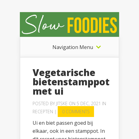
Navigation Menu
Vegetarische
bietenstamppot
met ui
POSTED BY
JITSKE
ON 5 DEC, 2021 IN
RECEPTEN
|
0 COMMENTS
Ui en biet passen goed bij
elkaar, ook in een stamppot. In