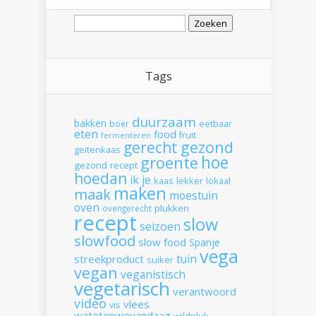
Zoeken
naar:
Tags
duurzaam
bakken
boer
eetbaar
eten
food
fruit
fermenteren
gerecht
gezond
geitenkaas
hoe
groente
gezond recept
hoedan
ik
je
kaas
lekker
lokaal
maken
maak
moestuin
oven
plukken
ovengerecht
recept
slow
seizoen
slowfood
slow food
Spanje
vega
tuin
streekproduct
suiker
vegan
veganistisch
vegetarisch
verantwoord
video
vlees
vis
watetenwevandaag
wildpluk