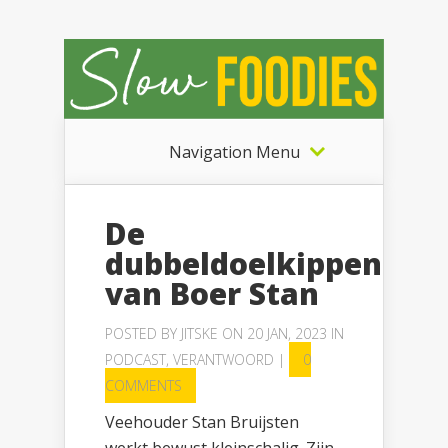
Navigation Menu
De
dubbeldoelkippen
van Boer Stan
POSTED BY
JITSKE
ON 20 JAN, 2023 IN
PODCAST
,
VERANTWOORD
|
0
COMMENTS
Veehouder Stan Bruijsten