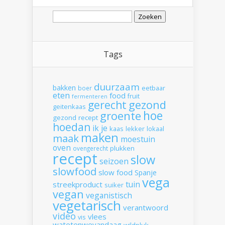
Zoeken
naar:
Tags
duurzaam
bakken
boer
eetbaar
eten
food
fruit
fermenteren
gerecht
gezond
geitenkaas
hoe
groente
gezond recept
hoedan
ik
je
kaas
lekker
lokaal
maken
maak
moestuin
oven
plukken
ovengerecht
recept
slow
seizoen
slowfood
slow food
Spanje
vega
tuin
streekproduct
suiker
vegan
veganistisch
vegetarisch
verantwoord
video
vlees
vis
watetenwevandaag
wildpluk