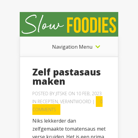
Navigation Menu
Zelf pastasaus
maken
POSTED BY
JITSKE
ON 10 FEB, 2023
IN
RECEPTEN
,
VERANTWOORD
|
0
COMMENTS
Niks lekkerder dan
zelfgemaakte tomatensaus met
verse kruiden. Het is een prima