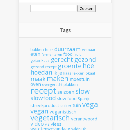
Zoeken
naar:
Tags
duurzaam
bakken
boer
eetbaar
eten
food
fruit
fermenteren
gerecht
gezond
geitenkaas
hoe
groente
gezond recept
hoedan
ik
je
kaas
lekker
lokaal
maken
maak
moestuin
oven
plukken
ovengerecht
recept
slow
seizoen
slowfood
slow food
Spanje
vega
tuin
streekproduct
suiker
vegan
veganistisch
vegetarisch
verantwoord
video
vlees
vis
watetenwevandaag
wildpluk