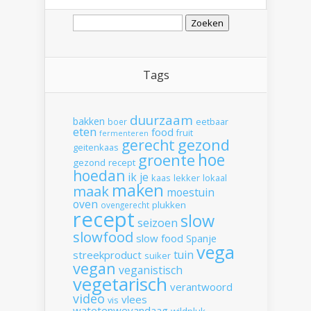
Zoeken
naar:
Tags
duurzaam
bakken
boer
eetbaar
eten
food
fruit
fermenteren
gerecht
gezond
geitenkaas
hoe
groente
gezond recept
hoedan
ik
je
kaas
lekker
lokaal
maken
maak
moestuin
oven
plukken
ovengerecht
recept
slow
seizoen
slowfood
slow food
Spanje
vega
tuin
streekproduct
suiker
vegan
veganistisch
vegetarisch
verantwoord
video
vlees
vis
watetenwevandaag
wildpluk