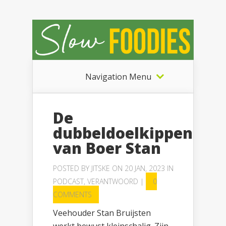
Navigation Menu
De
dubbeldoelkippen
van Boer Stan
POSTED BY
JITSKE
ON 20 JAN, 2023 IN
PODCAST
,
VERANTWOORD
|
0
COMMENTS
Veehouder Stan Bruijsten