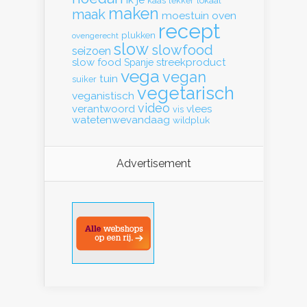
kaas
lekker
lokaal
maken
maak
moestuin
oven
recept
plukken
ovengerecht
slow
slowfood
seizoen
slow food
streekproduct
Spanje
vega
vegan
tuin
suiker
vegetarisch
veganistisch
video
verantwoord
vlees
vis
watetenwevandaag
wildpluk
Advertisement