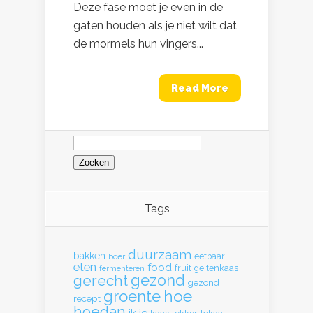
Deze fase moet je even in de
gaten houden als je niet wilt dat
de mormels hun vingers...
Read More
Zoeken
naar:
Tags
duurzaam
bakken
eetbaar
boer
eten
food
fruit
geitenkaas
fermenteren
gerecht
gezond
gezond
hoe
groente
recept
hoedan
ik
je