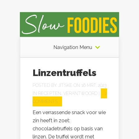
Navigation Menu
Linzentruffels
POSTED BY
JITSKE
ON 16 MRT, 2023
IN
RECEPTEN
,
VERANTWOORD
|
2
COMMENTS
Een verrassende snack voor wie
zin heeft in zoet:
chocoladetruffels op basis van
linzen. De truffel wordt met