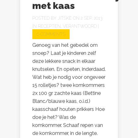
met kaas
POSTED BY
JITSKE
ON 2 SEP, 2013
IN
RECEPTEN
,
VERANTWOORD
|
0 COMMENTS
Genoeg van het gebedel om
snoep? Laat je kinderen zelf
deze lekkere snack in elkaar
knutselen. En opeten, inderdaad.
Wat heb je nodig voor ongeveer
15 rolletjes? twee komkommers
2x 100 gr zachte kaas (Bettine
Blanc/blauwe kaas, o.i.d.)
kaasschaaf houten prikkers Hoe
doe je het? Was de
komkommer. Schaaf repen van
de komkommer, in de lengte.