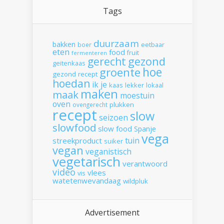
Tags
duurzaam
bakken
boer
eetbaar
eten
food
fruit
fermenteren
gerecht
gezond
geitenkaas
hoe
groente
gezond recept
hoedan
ik
je
kaas
lekker
lokaal
maken
maak
moestuin
oven
plukken
ovengerecht
recept
slow
seizoen
slowfood
slow food
Spanje
vega
tuin
streekproduct
suiker
vegan
veganistisch
vegetarisch
verantwoord
video
vlees
vis
watetenwevandaag
wildpluk
Advertisement