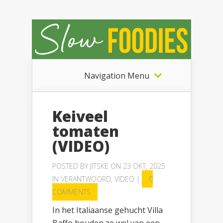
Navigation Menu
Keiveel
tomaten
(VIDEO)
POSTED BY
JITSKE
ON 23 OKT, 2025
IN
VERANTWOORD
,
VIDEO
|
0
COMMENTS
In het Italiaanse gehucht Villa