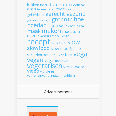
duurzaam
bakken
boer
eetbaar
eten
food
fruit
fermenteren
gerecht
gezond
geitenkaas
hoe
groente
gezond recept
hoedan
ik
je
kaas
lekker
lokaal
maken
maak
moestuin
oven
plukken
ovengerecht
recept
slow
seizoen
slowfood
slow food
Spanje
vega
tuin
streekproduct
suiker
vegan
veganistisch
vegetarisch
verantwoord
video
vlees
vis
watetenwevandaag
wildpluk
Advertisement