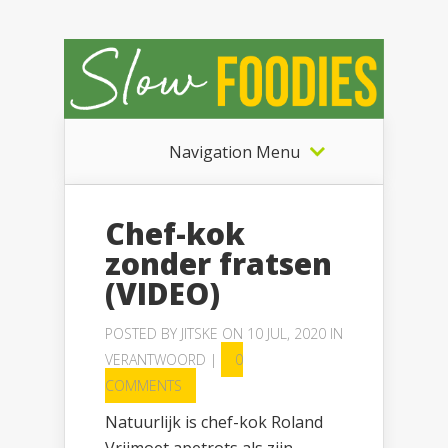
Navigation Menu
Chef-kok
zonder fratsen
(VIDEO)
POSTED BY
JITSKE
ON 10 JUL, 2020 IN
VERANTWOORD
|
0
COMMENTS
Natuurlijk is chef-kok Roland