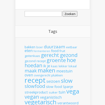
Zoeken
naar:
Tags
duurzaam
bakken
boer
eetbaar
eten
food
fruit
fermenteren
gerecht
gezond
geitenkaas
hoe
groente
gezond recept
hoedan
ik
je
kaas
lekker
lokaal
maken
maak
moestuin
oven
plukken
ovengerecht
recept
slow
seizoen
slowfood
slow food
Spanje
vega
tuin
streekproduct
suiker
vegan
veganistisch
vegetarisch
verantwoord