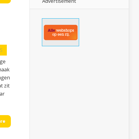
Advertisement
S
ige
smaak
angen
t zit
ar
re