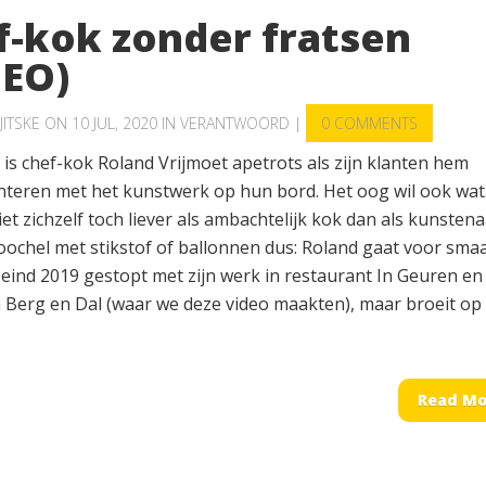
f-kok zonder fratsen
DEO)
JITSKE
ON 10 JUL, 2020 IN
VERANTWOORD
|
0 COMMENTS
 is chef-kok Roland Vrijmoet apetrots als zijn klanten hem
teren met het kunstwerk op hun bord. Het oog wil ook wat
iet zichzelf toch liever als ambachtelijk kok dan als kunstena
ochel met stikstof of ballonnen dus: Roland gaat voor smaa
 eind 2019 gestopt met zijn werk in restaurant In Geuren en
n Berg en Dal (waar we deze video maakten), maar broeit op
Read Mo