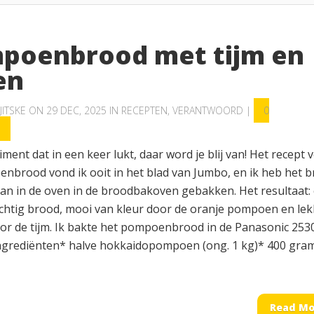
poenbrood met tijm en
en
JITSKE
ON 29 DEC, 2025 IN
RECEPTEN
,
VERANTWOORD
|
0
S
ment dat in een keer lukt, daar word je blij van! Het recept 
enbrood vond ik ooit in het blad van Jumbo, en ik heb het 
 van in de oven in de broodbakoven gebakken. Het resultaat:
luchtig brood, mooi van kleur door de oranje pompoen en lek
oor de tijm. Ik bakte het pompoenbrood in de Panasonic 253
ngrediënten* halve hokkaidopompoen (ong. 1 kg)* 400 gra
Read Mo