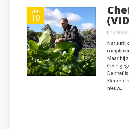
Che
JUL
10
(VI
POSTED BY
Natuurlijk
complimen
Maar hij z
Geen gego
De chef is
Kleuren i
nieuw...