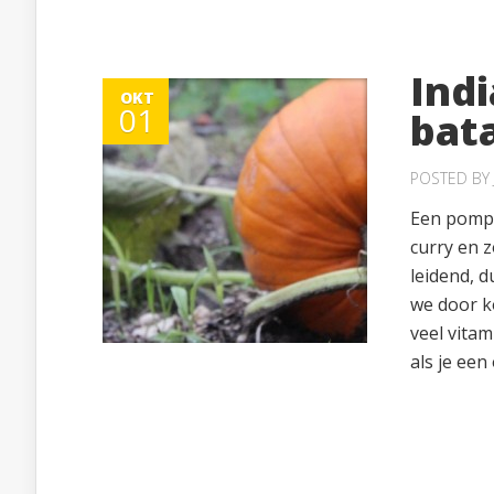
Ind
OKT
01
bat
POSTED BY
Een pompo
curry en 
leidend, 
we door k
veel vitam
als je een