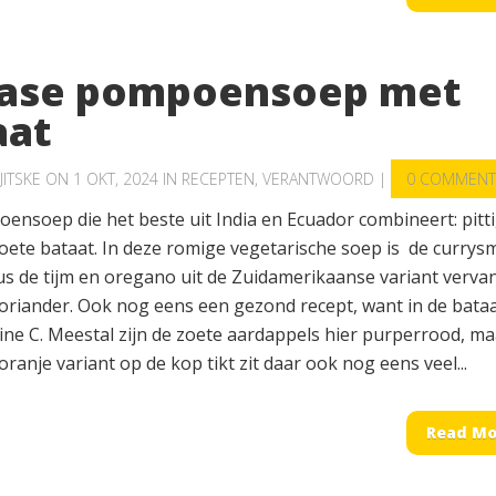
iase pompoensoep met
aat
JITSKE
ON 1 OKT, 2024 IN
RECEPTEN
,
VERANTWOORD
|
0 COMMENT
ensoep die het beste uit India en Ecuador combineert: pitt
zoete bataat. In deze romige vegetarische soep is de curry
dus de tijm en oregano uit de Zuidamerikaanse variant verv
oriander. Ook nog eens een gezond recept, want in de bataa
ine C. Meestal zijn de zoete aardappels hier purperrood, ma
 oranje variant op de kop tikt zit daar ook nog eens veel...
Read Mo