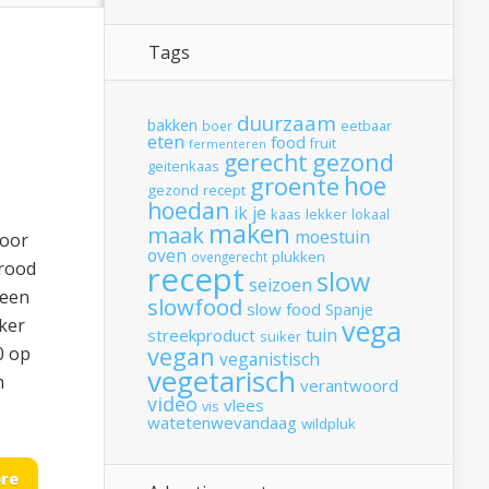
Tags
duurzaam
bakken
boer
eetbaar
eten
food
fruit
fermenteren
gerecht
gezond
geitenkaas
hoe
groente
gezond recept
hoedan
ik
je
kaas
lekker
lokaal
maken
maak
moestuin
voor
oven
plukken
ovengerecht
brood
recept
slow
seizoen
 een
slowfood
slow food
Spanje
vega
ker
tuin
streekproduct
suiker
vegan
0 op
veganistisch
vegetarisch
m
verantwoord
video
vlees
vis
watetenwevandaag
wildpluk
re