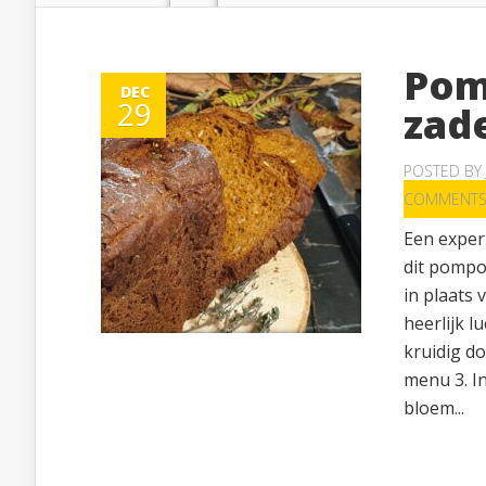
Pom
DEC
29
zad
POSTED BY
COMMENT
Een experi
dit pompo
in plaats
heerlijk 
kruidig d
menu 3. I
bloem...