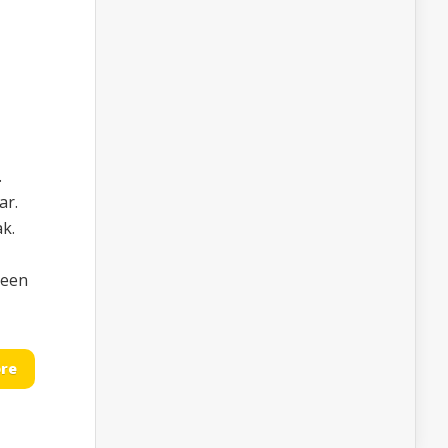
.
ar.
k.
 een
re