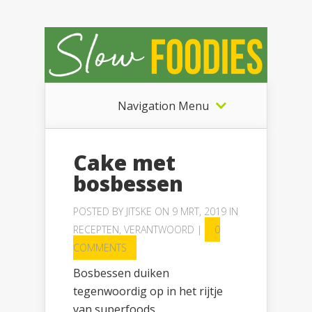
Navigation Menu
Cake met
bosbessen
POSTED BY
JITSKE
ON 9 MRT, 2019 IN
RECEPTEN
,
VERANTWOORD
|
0
COMMENTS
Bosbessen duiken
tegenwoordig op in het rijtje
van superfoods,