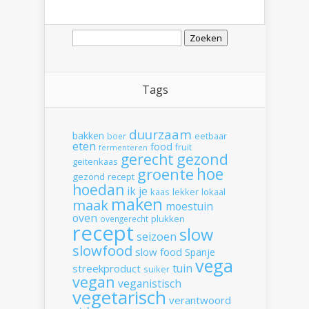
Zoeken
naar:
Tags
duurzaam
bakken
boer
eetbaar
eten
food
fruit
fermenteren
gerecht
gezond
geitenkaas
hoe
groente
gezond recept
hoedan
ik
je
kaas
lekker
lokaal
maken
maak
moestuin
oven
plukken
ovengerecht
recept
slow
seizoen
slowfood
slow food
Spanje
vega
tuin
streekproduct
suiker
vegan
veganistisch
vegetarisch
verantwoord