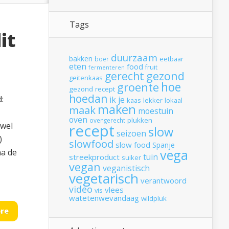
Tags
it
duurzaam
bakken
boer
eetbaar
eten
food
fruit
fermenteren
gerecht
gezond
geitenkaas
hoe
groente
gezond recept
hoedan
:
ik
je
kaas
lekker
lokaal
maken
maak
moestuin
oven
plukken
ovengerecht
 wel
recept
slow
seizoen
)
slowfood
slow food
Spanje
vega
na de
tuin
streekproduct
suiker
vegan
veganistisch
vegetarisch
verantwoord
video
vlees
vis
watetenwevandaag
wildpluk
re