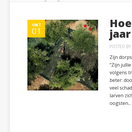
Hoe
OKT
01
jaar
POSTED BY
Zijn dorp
“Zijn jull
volgens t
beter: doo
veel schad
larven zic
oogsten...