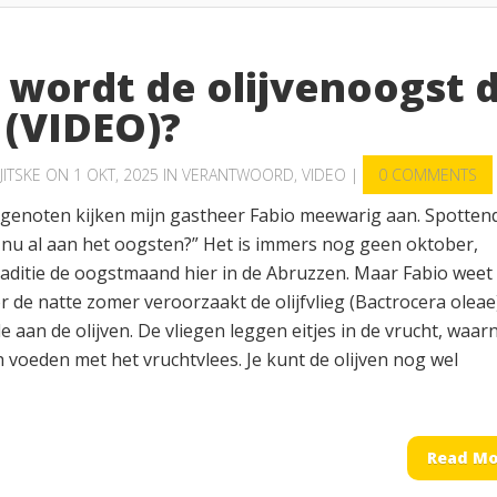
 wordt de olijvenoogst d
 (VIDEO)?
JITSKE
ON 1 OKT, 2025 IN
VERANTWOORD
,
VIDEO
|
0 COMMENTS
sgenoten kijken mijn gastheer Fabio meewarig aan. Spottend
ie nu al aan het oogsten?” Het is immers nog geen oktober,
raditie de oogstmaand hier in de Abruzzen. Maar Fabio weet
r de natte zomer veroorzaakt de olijfvlieg (Bactrocera oleae
e aan de olijven. De vliegen leggen eitjes in de vrucht, waar
h voeden met het vruchtvlees. Je kunt de olijven nog wel
Read Mo