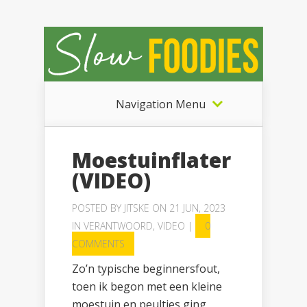
Navigation Menu
Moestuinflater
(VIDEO)
POSTED BY
JITSKE
ON 21 JUN, 2023
IN
VERANTWOORD
,
VIDEO
|
0
COMMENTS
Zo’n typische beginnersfout,
toen ik begon met een kleine
moestuin en peultjes ging