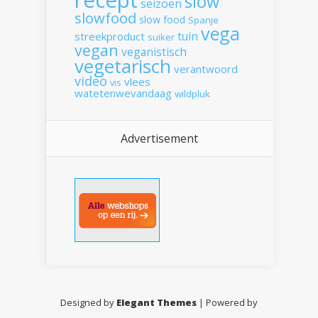
slow
seizoen
slowfood
slow food
Spanje
vega
tuin
streekproduct
suiker
vegan
veganistisch
vegetarisch
verantwoord
video
vlees
vis
watetenwevandaag
wildpluk
Advertisement
Designed by
Elegant Themes
| Powered by