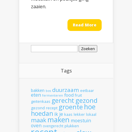
zaaien.
Read More
Zoeken
naar:
Tags
duurzaam
bakken
eetbaar
bos
eten
food
fruit
fermenteren
gerecht
gezond
geitenkaas
hoe
groente
gezond recept
hoedan
ik
je
kaas
lekker
lokaal
maken
maak
moestuin
oven
plukken
ovengerecht
recept