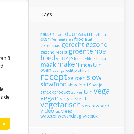
Tags
duurzaam
bakken
boer
eetbaar
eten
food
fruit
fermenteren
gerecht
gezond
geitenkaas
hoe
groente
gezond recept
hoedan
van 8
ik
je
kaas
lekker
lokaal
maken
maak
moestuin
rd
oven
plukken
ovengerecht
recept
slow
seizoen
slowfood
slow food
Spanje
vega
de
tuin
streekproduct
suiker
vegan
s de
veganistisch
vegetarisch
verantwoord
video
vlees
vis
watetenwevandaag
wildpluk
re