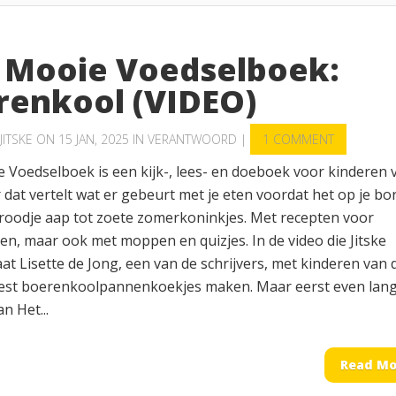
 Mooie Voedselboek:
renkool (VIDEO)
JITSKE
ON 15 JAN, 2025 IN
VERANTWOORD
|
1 COMMENT
 Voedselboek is een kijk-, lees- en doeboek voor kinderen 
r dat vertelt wat er gebeurt met je eten voordat het op je bo
 broodje aap tot zoete zomerkoninkjes. Met recepten voor
en, maar ook met moppen en quizjes. In de video die Jitske
t Lisette de Jong, een van de schrijvers, met kinderen van 
est boerenkoolpannenkoekjes maken. Maar eerst even lang
n Het...
Read Mo