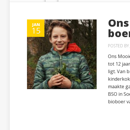
Ons
JAN
15
boe
POSTED BY
Ons Mooie
tot 12 jaa
ligt. Van
kinderkok
maakte gaa
BSO in So
bioboer va