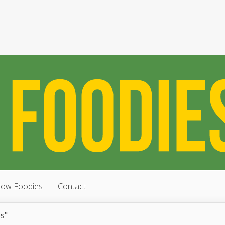
low Foodies
Contact
s"