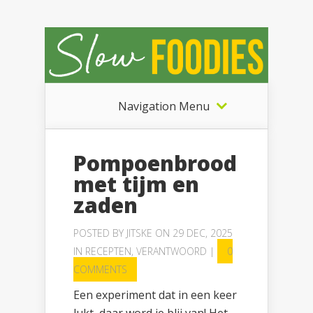
Navigation Menu
Pompoenbrood
met tijm en
zaden
POSTED BY
JITSKE
ON 29 DEC, 2025
IN
RECEPTEN
,
VERANTWOORD
|
0
COMMENTS
Een experiment dat in een keer