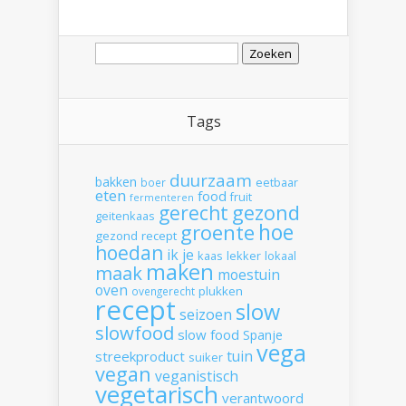
Zoeken
naar:
Tags
duurzaam
bakken
boer
eetbaar
eten
food
fruit
fermenteren
gerecht
gezond
geitenkaas
hoe
groente
gezond recept
hoedan
ik
je
kaas
lekker
lokaal
maken
maak
moestuin
oven
plukken
ovengerecht
recept
slow
seizoen
slowfood
slow food
Spanje
vega
tuin
streekproduct
suiker
vegan
veganistisch
vegetarisch
verantwoord