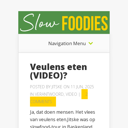
Navigation Menu
Veulens eten
(VIDEO)?
POSTED BY
JITSKE
ON 11 JUN, 2025
IN
VERANTWOORD
,
VIDEO
|
2
COMMENTS
Ja, dat doen mensen. Het vlees
van veulens eten.Jitske was op
slowfood-tour in Baskenland