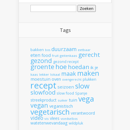
Zoeken
naar:
Tags
duurzaam
bakken
eetbaar
bos
gerecht
eten
food
fruit
geitenkaas
gezond
gezond recept
hoe
groente
hoedan
ik
je
maken
maak
kaas
lekker
lokaal
moestuin
oven
plukken
ovengerecht
recept
slow
seizoen
slowfood
slow food
Spanje
vega
tuin
streekproduct
suiker
vegan
veganistisch
vegetarisch
verantwoord
video
vlees
vis
voedselbos
watetenwevandaag
wildpluk