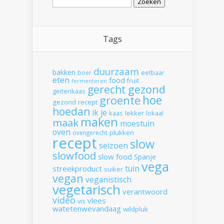
naar:
Tags
duurzaam
bakken
boer
eetbaar
eten
food
fruit
fermenteren
gerecht
gezond
geitenkaas
hoe
groente
gezond recept
hoedan
ik
je
kaas
lekker
lokaal
maken
maak
moestuin
oven
plukken
ovengerecht
recept
slow
seizoen
slowfood
slow food
Spanje
vega
tuin
streekproduct
suiker
vegan
veganistisch
vegetarisch
verantwoord
video
vlees
vis
watetenwevandaag
wildpluk