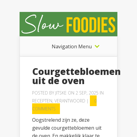
Navigation Menu
Courgettebloemen
uit de oven
POSTED BY
JITSKE
ON 2 SEP, 2025 IN
RECEPTEN
,
VERANTWOORD
|
0
COMMENTS
Oogstrelend zijn ze, deze
gevulde courgettebloemen uit
de oven. En makkelijk klaar te