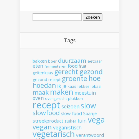
Zoeken
naar:
Tags
duurzaam
bakken
boer
eetbaar
eten
food
fruit
fermenteren
gerecht
gezond
geitenkaas
hoe
groente
gezond recept
hoedan
ik
je
kaas
lekker
lokaal
maken
maak
moestuin
oven
plukken
ovengerecht
recept
slow
seizoen
slowfood
slow food
Spanje
vega
tuin
streekproduct
suiker
vegan
veganistisch
vegetarisch
verantwoord