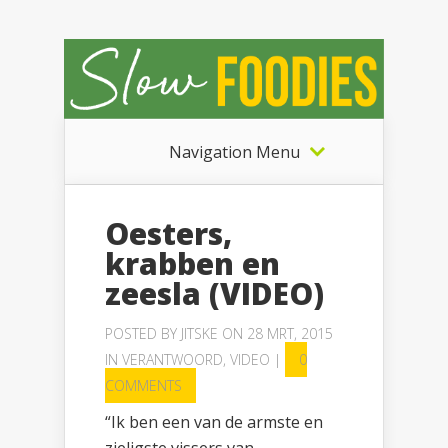
Navigation Menu
Oesters,
krabben en
zeesla (VIDEO)
POSTED BY
JITSKE
ON 28 MRT, 2015
IN
VERANTWOORD
,
VIDEO
|
0
COMMENTS
“Ik ben een van de armste en