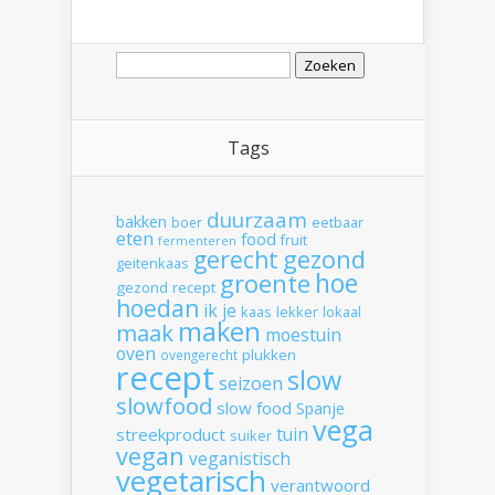
Zoeken
naar:
Tags
duurzaam
bakken
boer
eetbaar
eten
food
fruit
fermenteren
gerecht
gezond
geitenkaas
hoe
groente
gezond recept
hoedan
ik
je
kaas
lekker
lokaal
maken
maak
moestuin
oven
plukken
ovengerecht
recept
slow
seizoen
slowfood
slow food
Spanje
vega
tuin
streekproduct
suiker
vegan
veganistisch
vegetarisch
verantwoord