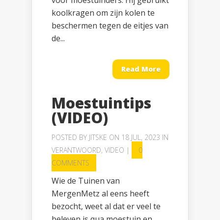
voor moestuinders. Hij gebruikt
koolkragen om zijn kolen te
beschermen tegen de eitjes van
de...
Read More
Moestuintips
(VIDEO)
POSTED BY
JITSKE
ON 18 JUL, 2023 IN
VERANTWOORD
,
VIDEO
|
0
COMMENTS
Wie de Tuinen van
MergenMetz al eens heeft
bezocht, weet al dat er veel te
beleven is qua moestuin en