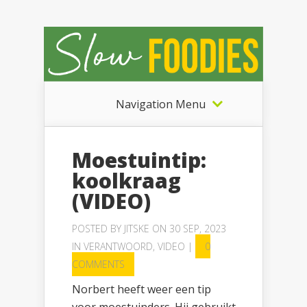
Navigation Menu
Moestuintip:
koolkraag
(VIDEO)
POSTED BY
JITSKE
ON 30 SEP, 2023
IN
VERANTWOORD
,
VIDEO
|
0
COMMENTS
Norbert heeft weer een tip