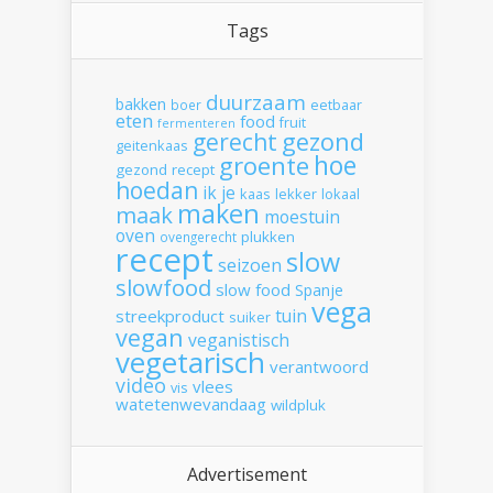
Tags
duurzaam
bakken
boer
eetbaar
eten
food
fruit
fermenteren
gerecht
gezond
geitenkaas
hoe
groente
gezond recept
hoedan
ik
je
kaas
lekker
lokaal
maken
maak
moestuin
oven
plukken
ovengerecht
recept
slow
seizoen
slowfood
slow food
Spanje
vega
tuin
streekproduct
suiker
vegan
veganistisch
vegetarisch
verantwoord
video
vlees
vis
watetenwevandaag
wildpluk
Advertisement