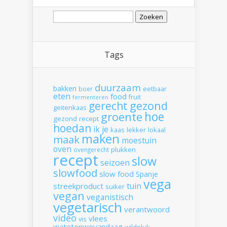
Zoeken
naar:
Tags
duurzaam
bakken
boer
eetbaar
eten
food
fruit
fermenteren
gerecht
gezond
geitenkaas
hoe
groente
gezond recept
hoedan
ik
je
kaas
lekker
lokaal
maken
maak
moestuin
oven
plukken
ovengerecht
recept
slow
seizoen
slowfood
slow food
Spanje
vega
tuin
streekproduct
suiker
vegan
veganistisch
vegetarisch
verantwoord
video
vlees
vis
watetenwevandaag
wildpluk