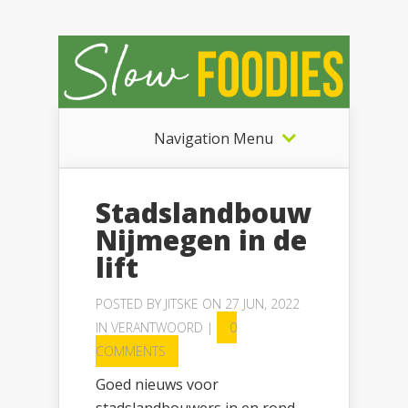
Navigation Menu
Stadslandbouw
Nijmegen in de
lift
POSTED BY
JITSKE
ON 27 JUN, 2022
IN
VERANTWOORD
|
0
COMMENTS
Goed nieuws voor