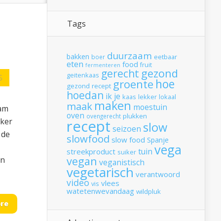
Tags
duurzaam
bakken
boer
eetbaar
eten
food
fruit
fermenteren
gerecht
gezond
geitenkaas
S
hoe
groente
gezond recept
hoedan
ik
je
kaas
lekker
lokaal
maken
maak
moestuin
aam
oven
plukken
ovengerecht
kker
recept
slow
seizoen
 de
slowfood
slow food
Spanje
vega
tuin
streekproduct
suiker
vegan
an
veganistisch
vegetarisch
verantwoord
video
vlees
vis
watetenwevandaag
wildpluk
re