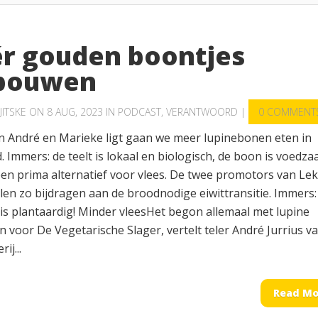
r gouden boontjes
bouwen
JITSKE
ON 8 AUG, 2023 IN
PODCAST
,
VERANTWOORD
|
0 COMMENT
an André en Marieke ligt gaan we meer lupinebonen eten in
 Immers: de teelt is lokaal en biologisch, de boon is voedz
 een prima alternatief voor vlees. De twee promotors van Le
len zo bijdragen aan de broodnodige eiwittransitie. Immers:
is plantaardig! Minder vleesHet begon allemaal met lupine
 voor De Vegetarische Slager, vertelt teler André Jurrius v
ij...
Read Mo