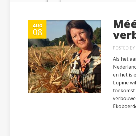
Méé
AUG
08
ver
POSTED BY
Als het a
Nederland.
en het is
Lupine wil
toekomst 
verbouwen
Ekoboerder