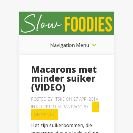
Navigation Menu
Macarons met
minder suiker
(VIDEO)
POSTED BY
JITSKE
ON 27 APR, 2014
IN
RECEPTEN
,
VERANTWOORD
|
0
COMMENTS
Het zijn suikerbommen, die