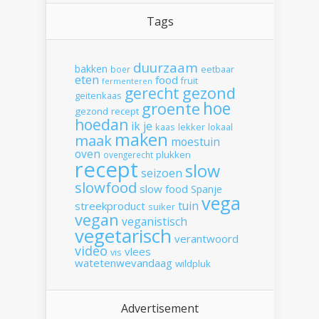
Tags
duurzaam
bakken
boer
eetbaar
eten
food
fruit
fermenteren
gerecht
gezond
geitenkaas
hoe
groente
gezond recept
hoedan
ik
je
kaas
lekker
lokaal
maken
maak
moestuin
oven
plukken
ovengerecht
recept
slow
seizoen
slowfood
slow food
Spanje
vega
tuin
streekproduct
suiker
vegan
veganistisch
vegetarisch
verantwoord
video
vlees
vis
watetenwevandaag
wildpluk
Advertisement