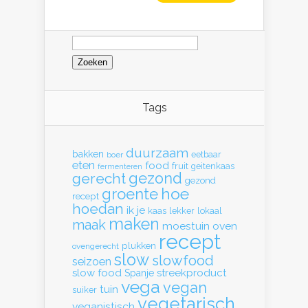
Zoeken
naar:
Tags
duurzaam
bakken
eetbaar
boer
eten
food
fruit
geitenkaas
fermenteren
gerecht
gezond
gezond
hoe
groente
recept
hoedan
ik
je
kaas
lekker
lokaal
maken
maak
moestuin
oven
recept
plukken
ovengerecht
slow
slowfood
seizoen
slow food
streekproduct
Spanje
vega
vegan
tuin
suiker
vegetarisch
veganistisch