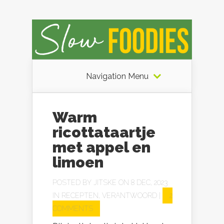
Navigation Menu
Warm
ricottataartje
met appel en
limoen
POSTED BY
JITSKE
ON 8 DEC, 2023
IN
RECEPTEN
,
VERANTWOORD
|
2
COMMENTS