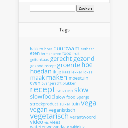
Zoeken
naar:
Tags
duurzaam
bakken
boer
eetbaar
eten
food
fruit
fermenteren
gerecht
gezond
geitenkaas
hoe
groente
gezond recept
hoedan
ik
je
kaas
lekker
lokaal
maken
maak
moestuin
oven
plukken
ovengerecht
recept
slow
seizoen
slowfood
slow food
Spanje
vega
tuin
streekproduct
suiker
vegan
veganistisch
vegetarisch
verantwoord
video
vlees
vis
watetenwevandaag
wildpluk