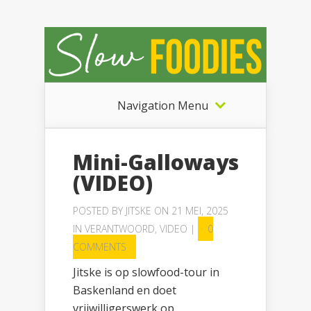
Navigation Menu
Mini-Galloways
(VIDEO)
POSTED BY
JITSKE
ON 21 MEI, 2025
IN
VERANTWOORD
,
VIDEO
|
0
COMMENTS
Jitske is op slowfood-tour in
Baskenland en doet
vrijwilligerswerk op