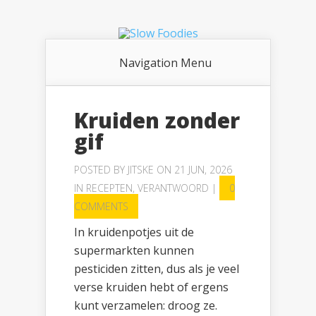
Navigation Menu
Kruiden zonder
gif
POSTED BY
JITSKE
ON 21 JUN, 2026
IN
RECEPTEN
,
VERANTWOORD
|
0
COMMENTS
In kruidenpotjes uit de
supermarkten kunnen
pesticiden zitten, dus als je veel
verse kruiden hebt of ergens
kunt verzamelen: droog ze.