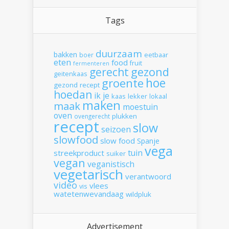
Tags
duurzaam
bakken
boer
eetbaar
eten
food
fruit
fermenteren
gerecht
gezond
geitenkaas
hoe
groente
gezond recept
hoedan
ik
je
kaas
lekker
lokaal
maken
maak
moestuin
oven
plukken
ovengerecht
recept
slow
seizoen
slowfood
slow food
Spanje
vega
tuin
streekproduct
suiker
vegan
veganistisch
vegetarisch
verantwoord
video
vlees
vis
watetenwevandaag
wildpluk
Advertisement