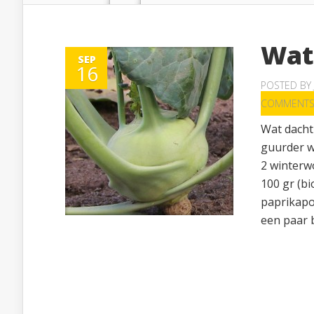
Wat
SEP
16
POSTED BY
COMMENT
Wat dacht
guurder wo
2 winterwo
100 gr (bi
paprikapo
een paar b