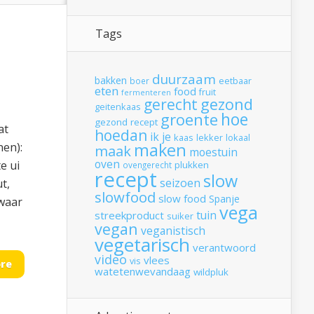
Tags
duurzaam
bakken
boer
eetbaar
eten
food
fruit
fermenteren
gerecht
gezond
geitenkaas
hoe
groente
gezond recept
at
hoedan
ik
je
kaas
lekker
lokaal
maken
nen):
maak
moestuin
oven
e ui
plukken
ovengerecht
recept
slow
seizoen
t,
slowfood
slow food
Spanje
ewaar
vega
tuin
streekproduct
suiker
vegan
veganistisch
vegetarisch
verantwoord
video
vlees
vis
re
watetenwevandaag
wildpluk