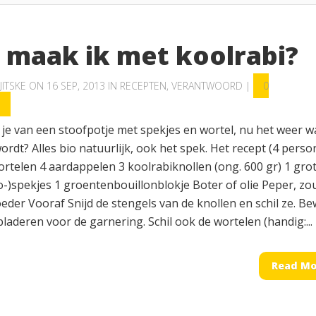
 maak ik met koolrabi?
JITSKE
ON 16 SEP, 2013 IN
RECEPTEN
,
VERANTWOORD
|
0
S
 je van een stoofpotje met spekjes en wortel, nu het weer w
rdt? Alles bio natuurlijk, ook het spek. Het recept (4 perso
rtelen 4 aardappelen 3 koolrabiknollen (ong. 600 gr) 1 grot
o-)spekjes 1 groentenbouillonblokje Boter of olie Peper, zou
eder Vooraf Snijd de stengels van de knollen en schil ze. B
laderen voor de garnering. Schil ook de wortelen (handig:...
Read Mo