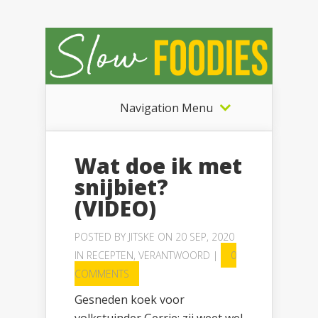
Navigation Menu
Wat doe ik met
snijbiet?
(VIDEO)
POSTED BY
JITSKE
ON 20 SEP, 2020
IN
RECEPTEN
,
VERANTWOORD
|
0
COMMENTS
Gesneden koek voor