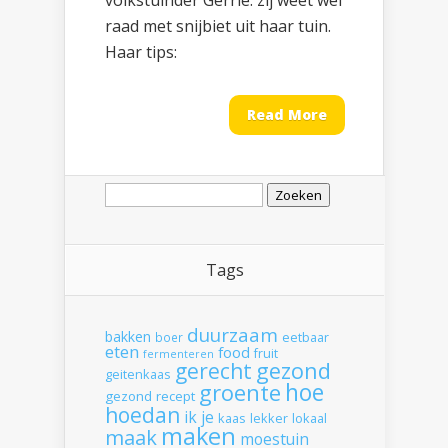
volkstuinder Gerrie: zij weet wel
raad met snijbiet uit haar tuin.
Haar tips:
Read More
Zoeken
naar:
Tags
duurzaam
bakken
boer
eetbaar
eten
food
fruit
fermenteren
gerecht
gezond
geitenkaas
hoe
groente
gezond recept
hoedan
ik
je
kaas
lekker
lokaal
maken
maak
moestuin