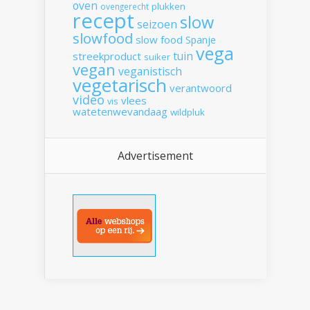
oven
plukken
ovengerecht
recept
slow
seizoen
slowfood
slow food
Spanje
vega
tuin
streekproduct
suiker
vegan
veganistisch
vegetarisch
verantwoord
video
vlees
vis
watetenwevandaag
wildpluk
Advertisement