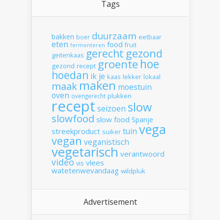
Tags
duurzaam
bakken
boer
eetbaar
eten
food
fruit
fermenteren
gerecht
gezond
geitenkaas
hoe
groente
gezond recept
hoedan
ik
je
kaas
lekker
lokaal
maken
maak
moestuin
oven
plukken
ovengerecht
recept
slow
seizoen
slowfood
slow food
Spanje
vega
tuin
streekproduct
suiker
vegan
veganistisch
vegetarisch
verantwoord
video
vlees
vis
watetenwevandaag
wildpluk
Advertisement