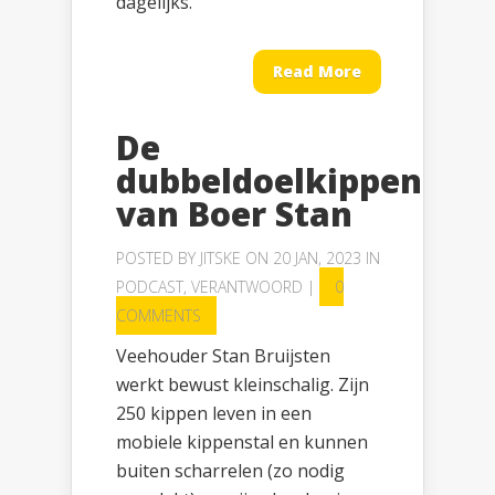
dagelijks.
Read More
De
dubbeldoelkippen
van Boer Stan
POSTED BY
JITSKE
ON 20 JAN, 2023 IN
PODCAST
,
VERANTWOORD
|
0
COMMENTS
Veehouder Stan Bruijsten
werkt bewust kleinschalig. Zijn
250 kippen leven in een
mobiele kippenstal en kunnen
buiten scharrelen (zo nodig