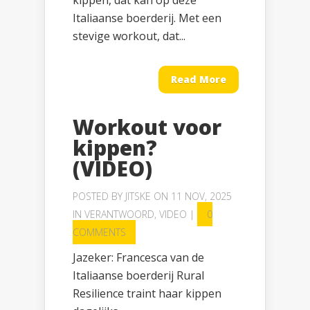
kippen, dat kan op deze
Italiaanse boerderij. Met een
stevige workout, dat...
Read More
Workout voor
kippen?
(VIDEO)
POSTED BY
JITSKE
ON 11 NOV, 2025
IN
VERANTWOORD
,
VIDEO
|
0
COMMENTS
Jazeker: Francesca van de
Italiaanse boerderij Rural
Resilience traint haar kippen