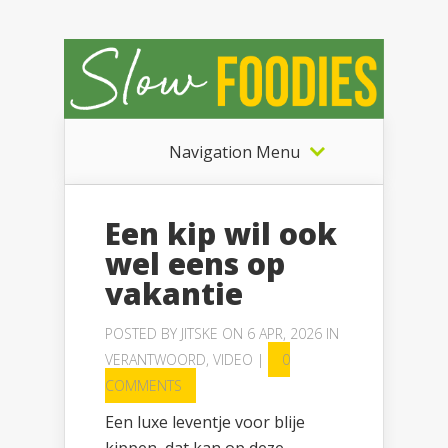
Navigation Menu
Een kip wil ook
wel eens op
vakantie
POSTED BY
JITSKE
ON 6 APR, 2026 IN
VERANTWOORD
,
VIDEO
|
0
COMMENTS
Een luxe leventje voor blije