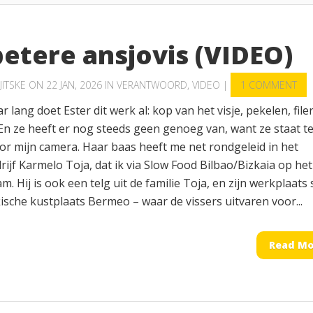
betere ansjovis (VIDEO)
JITSKE
ON 22 JAN, 2026 IN
VERANTWOORD
,
VIDEO
|
1 COMMENT
ar lang doet Ester dit werk al: kop van het visje, pekelen, file
En ze heeft er nog steeds geen genoeg van, want ze staat t
oor mijn camera. Haar baas heeft me net rondgeleid in het
rijf Karmelo Toja, dat ik via Slow Food Bilbao/Bizkaia op het
. Hij is ook een telg uit de familie Toja, en zijn werkplaats 
ische kustplaats Bermeo – waar de vissers uitvaren voor...
Read Mo