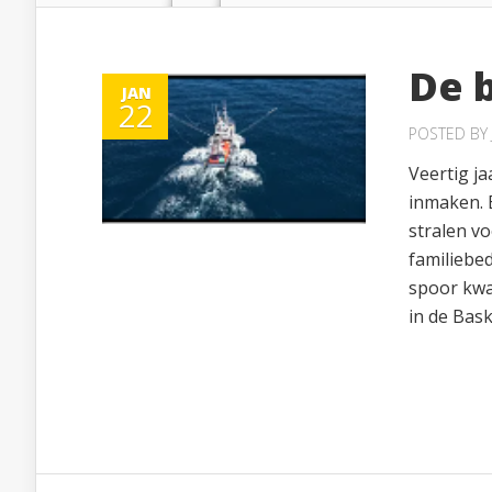
De 
JAN
22
POSTED BY
Veertig ja
inmaken. 
stralen v
familiebed
spoor kwam
in de Bask