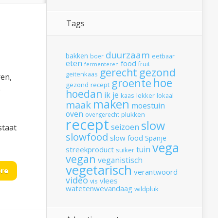
Tags
duurzaam
bakken
boer
eetbaar
eten
food
fruit
fermenteren
gerecht
gezond
geitenkaas
ren,
hoe
groente
gezond recept
e
hoedan
ik
je
kaas
lekker
lokaal
maken
maak
moestuin
oven
plukken
ovengerecht
recept
slow
seizoen
staat
slowfood
slow food
Spanje
vega
tuin
streekproduct
suiker
vegan
veganistisch
vegetarisch
re
verantwoord
video
vlees
vis
watetenwevandaag
wildpluk