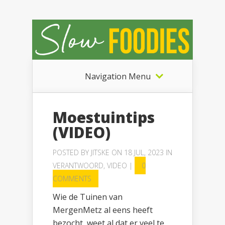
Navigation Menu
Moestuintips
(VIDEO)
POSTED BY
JITSKE
ON 18 JUL, 2023 IN
VERANTWOORD
,
VIDEO
|
0
COMMENTS
Wie de Tuinen van
MergenMetz al eens heeft
bezocht, weet al dat er veel te