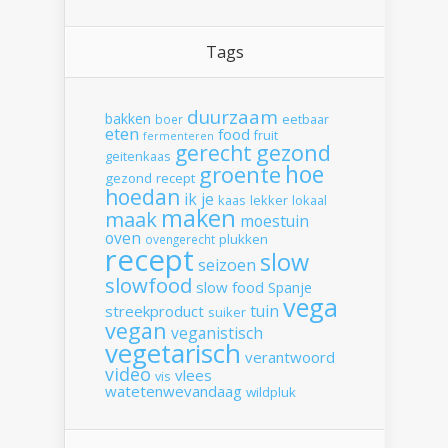
Tags
duurzaam
bakken
boer
eetbaar
eten
food
fruit
fermenteren
gerecht
gezond
geitenkaas
hoe
groente
gezond recept
hoedan
ik
je
kaas
lekker
lokaal
maken
maak
moestuin
oven
plukken
ovengerecht
recept
slow
seizoen
slowfood
slow food
Spanje
vega
tuin
streekproduct
suiker
vegan
veganistisch
vegetarisch
verantwoord
video
vlees
vis
watetenwevandaag
wildpluk