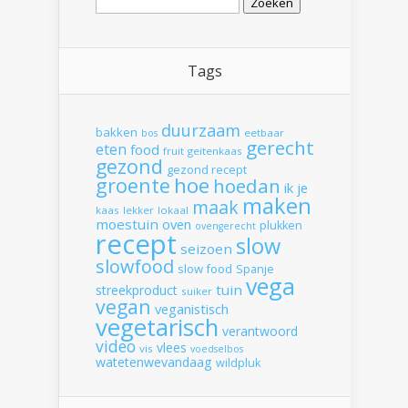
naar:
Tags
duurzaam
bakken
eetbaar
bos
gerecht
eten
food
fruit
geitenkaas
gezond
gezond recept
hoe
groente
hoedan
ik
je
maken
maak
kaas
lekker
lokaal
moestuin
oven
plukken
ovengerecht
recept
slow
seizoen
slowfood
slow food
Spanje
vega
tuin
streekproduct
suiker
vegan
veganistisch
vegetarisch
verantwoord
video
vlees
vis
voedselbos
watetenwevandaag
wildpluk