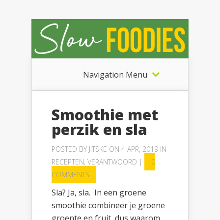
Navigation Menu
Smoothie met
perzik en sla
POSTED BY
JITSKE
ON 4 APR, 2019 IN
RECEPTEN
,
VERANTWOORD
|
0
COMMENTS
Sla? Ja, sla. In een groene
smoothie combineer je groene
groente en fruit, dus waarom