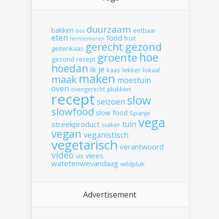
duurzaam
bakken
eetbaar
bos
eten
food
fruit
fermenteren
gerecht
gezond
geitenkaas
hoe
groente
gezond recept
hoedan
ik
je
kaas
lekker
lokaal
maken
maak
moestuin
oven
plukken
ovengerecht
recept
slow
seizoen
slowfood
slow food
Spanje
vega
tuin
streekproduct
suiker
vegan
veganistisch
vegetarisch
verantwoord
video
vlees
vis
watetenwevandaag
wildpluk
Advertisement